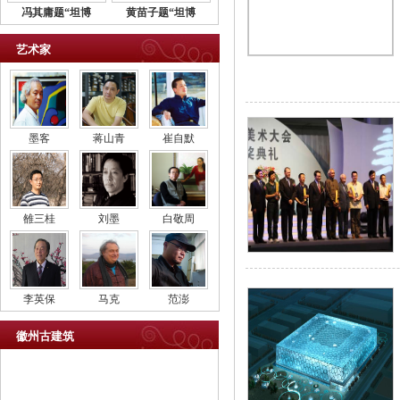
冯其庸题“坦博
黄苗子题“坦博
艺术家
墨客
蒋山青
崔自默
雒三桂
刘墨
白敬周
李英保
马克
范澎
徽州古建筑