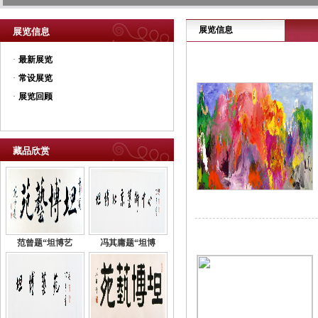
展览信息
展览信息
·
最新展览
·
常设展览
·
展览回顾
藏品欣赏
范曾题“坦博艺
冯其庸题“坦博