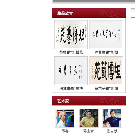
藏品欣赏
范曾题“坦博艺
冯其庸题“坦博
冯其庸题“坦博
黄苗子题“坦博
艺术家
墨客
蒋山青
崔自默