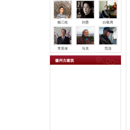
雒三桂
刘墨
白敬周
李英保
马克
范澎
徽州古建筑