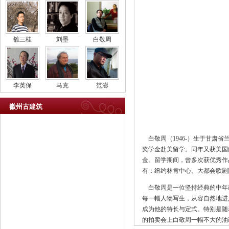
雒三桂
刘墨
白敬周
李英保
马克
范澎
徽州古建筑
白敬周（1946-）生于甘肃省兰
奖学金赴美留学。同年又获美国南
金。留学期间，曾多次获优秀作
有：纽约林肯中心、大都会歌剧
白敬周是一位坚持经典的中年
每一幅人物写生，从容自然地进
成为他的特长与定式。特别是随
的拍卖会上白敬周一幅不大的油