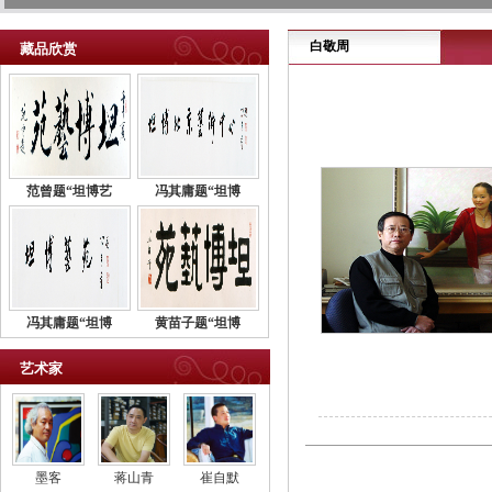
白敬周
藏品欣赏
范曾题“坦博艺
冯其庸题“坦博
冯其庸题“坦博
黄苗子题“坦博
艺术家
墨客
蒋山青
崔自默