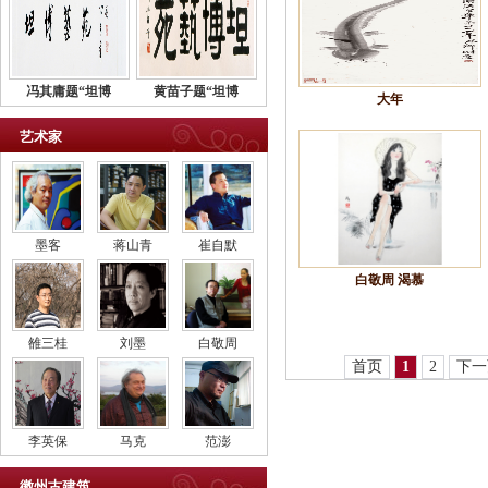
冯其庸题“坦博
黄苗子题“坦博
大年
艺术家
墨客
蒋山青
崔自默
白敬周 渴慕
雒三桂
刘墨
白敬周
首页
1
2
下一
李英保
马克
范澎
徽州古建筑