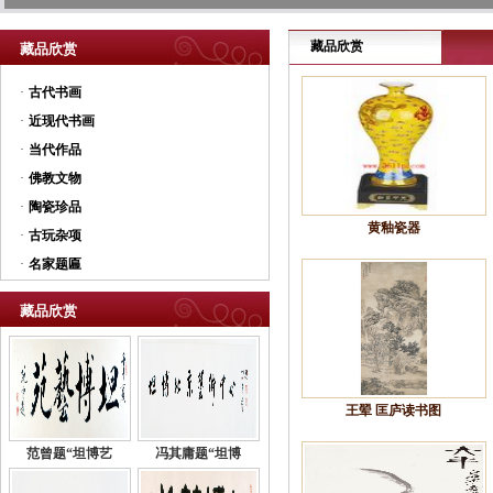
藏品欣赏
藏品欣赏
·
古代书画
·
近现代书画
·
当代作品
·
佛教文物
·
陶瓷珍品
黄釉瓷器
·
古玩杂项
·
名家题匾
藏品欣赏
王翚 匡庐读书图
范曾题“坦博艺
冯其庸题“坦博