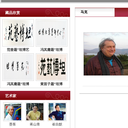
马克
藏品欣赏
范曾题“坦博艺
冯其庸题“坦博
冯其庸题“坦博
黄苗子题“坦博
艺术家
墨客
蒋山青
崔自默