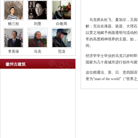
马克师从杜飞、夏加尔，又因
雒三桂
刘墨
白敬周
帜：无论在漆器、瓷器、大理石
以贯之地赋予画面透明与流动的
常的高度精神境界的主题。如，
间。
李英保
马克
范澎
经济学学士毕业的马克25岁时
国家为几十座城市进行创作与展览，
徽州古建筑
这位精通法、英、日、意四国语
誉为“man of the worl