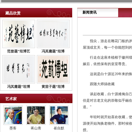
新闻资讯
藏品欣赏
指尖，游走在雕花门板的岁
屋顶或玄关，每一个你能想到
范曾题“坦博艺
冯其庸题“坦博
行走在这座本植根于徽州绩溪
嫁后，依然保有的皇室尊贵。
这就是白十源近20年来的恢
跟随大师搞收藏
冯其庸题“坦博
黄苗子题“坦博
谈起收藏，白十源难掩自己的
艺术家
但是对古老文化的崇敬似乎融在
道。”
年轻时就开始喜欢收藏，使白
源便开始淘换老物件。那时候
墨客
蒋山青
崔自默
授。