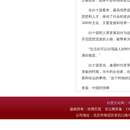
出秦始皇，如果不是有钱养这么
在白十源看来，最高境界是收
思想和人才，推动了社会的进步
5000年文化，又要发掘和培
白十源把人类发展划分为这样
开启思想流派的人物，被尊奉
“生活在可以出现超人的时代
满街都是。”
白十源坚信，逢遇时代变革时
准备的时期，当今的企业家，
展和命运的事情。“这个时候的
来源：中国经营网
自墨文化网
|
版权所有：坦博艺苑 京公网安备：11010
公司地址：北京市海淀区杏石口路30号 电话