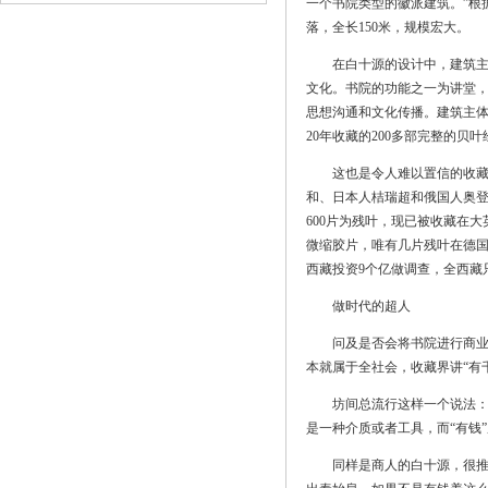
一个书院类型的徽派建筑。”根
落，全长150米，规模宏大。
在白十源的设计中，建筑主体
文化。书院的功能之一为讲堂
思想沟通和文化传播。建筑主体
20年收藏的200多部完整的贝
这也是令人难以置信的收藏。
和、日本人桔瑞超和俄国人奥登
600片为残叶，现已被收藏在
微缩胶片，唯有几片残叶在德国公
西藏投资9个亿做调查，全西藏只
做时代的超人
问及是否会将书院进行商业化
本就属于全社会，收藏界讲“有
坊间总流行这样一个说法：“
是一种介质或者工具，而“有钱
同样是商人的白十源，很推崇