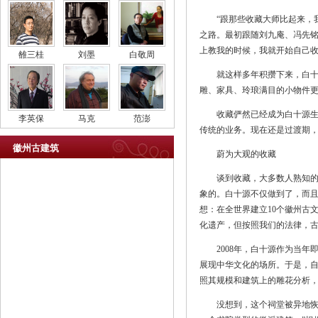
“跟那些收藏大师比起来，我
之路。最初跟随刘九庵、冯先铭
上教我的时候，我就开始自己收
雒三桂
刘墨
白敬周
就这样多年积攒下来，白十源
雕、家具、玲琅满目的小物件
收藏俨然已经成为白十源生命中
李英保
马克
范澎
传统的业务。现在还是过渡期，
徽州古建筑
蔚为大观的收藏
谈到收藏，大多数人熟知的都
象的。白十源不仅做到了，而且
想：在全世界建立10个徽州古
化遗产，但按照我们的法律，古
2008年，白十源作为当年
展现中华文化的场所。于是，自
照其规模和建筑上的雕花分析
没想到，这个祠堂被异地恢复