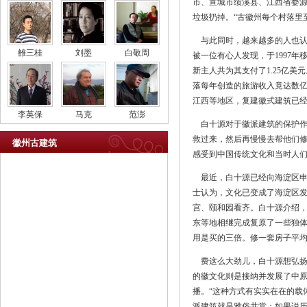
市、宣城市绩溪县、江西省婺
垃圾扔掉。“古徽州每个村落里
与此同时，越来越多的人也认
雒三桂
刘墨
白敬周
被一位有心人发现，于1997年
新主人共为其支付了1.25亿
落每年创造的旅游收入竟达数亿
江西等地区，复建徽式建筑已
李英保
马克
范澎
白十源对于徽派建筑的保护作了
救过来，然后再慢慢去帮他们修
徽州古建筑
感受到中国传统文化和当时人
最近，白十源已经向海淀区申
士认为，文化已变成了海淀区
宫、颐和园看齐。白十源介绍
东等地相继完成复原了一些独体
用是买的三倍。修一套房子平均
费这么大劲儿，白十源想弘扬
的徽文化则是接纳并发展了中原
播。“这种方式有实实在在的载
派建筑就是雅俗共赏；如果说