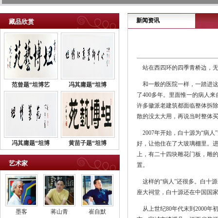
新闻资讯
藏品欣赏
站在西四环的四季青桥边，无
和一般的医院一样，一踏进这
范曾题“坦博艺
冯其庸题“坦博
了400多年。里面惟一的病人
许多徽派老建筑都面临整体拆除
散的没太大用，再说当时整体买
2007年开始，白十源为“病
冯其庸题“坦博
黄苗子题“坦博
好，让他住在了大玻璃棚里。
上，有二十四块雕花门板，雕的
艺术家
置。
这样的“病人”还很多。白十源
座大祠堂，白十源还在中国国家
从上世纪80年代末到2000
墨客
蒋山青
崔自默