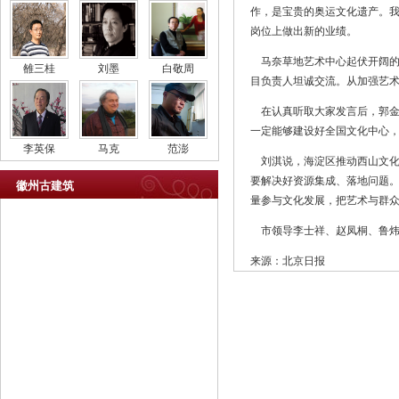
作，是宝贵的奥运文化遗产。
岗位上做出新的业绩。
马奈草地艺术中心起伏开阔的
雒三桂
刘墨
白敬周
目负责人坦诚交流。从加强艺
在认真听取大家发言后，郭金
一定能够建设好全国文化中心
李英保
马克
范澎
刘淇说，海淀区推动西山文化
要解决好资源集成、落地问题
徽州古建筑
量参与文化发展，把艺术与群
市领导李士祥、赵凤桐、鲁炜
来源：北京日报