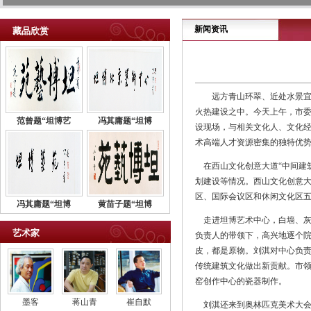
新闻资讯
藏品欣赏
远方青山环翠、近处水景宜
火热建设之中。今天上午，市委
范曾题“坦博艺
冯其庸题“坦博
设现场，与相关文化人、文化
术高端人才资源密集的独特优
在西山文化创意大道“中间建
划建设等情况。西山文化创意大
区、国际会议区和休闲文化区
冯其庸题“坦博
黄苗子题“坦博
走进坦博艺术中心，白墙、灰瓦
艺术家
负责人的带领下，高兴地逐个
皮，都是原物。刘淇对中心负
传统建筑文化做出新贡献。市
窑创作中心的瓷器制作。
墨客
蒋山青
崔自默
刘淇还来到奥林匹克美术大会